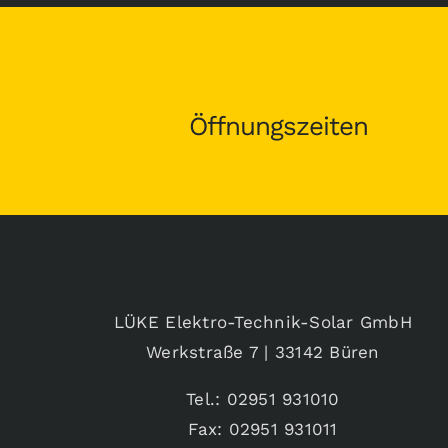
Öffnungszeiten
LÜKE Elektro-Technik-Solar GmbH
Werkstraße 7 | 33142 Büren
Tel.: 02951 931010
Fax: 02951 931011