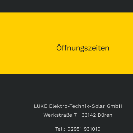
Öffnungszeiten
LÜKE Elektro-Technik-Solar GmbH
Werkstraße 7 | 33142 Büren
Tel.: 02951 931010