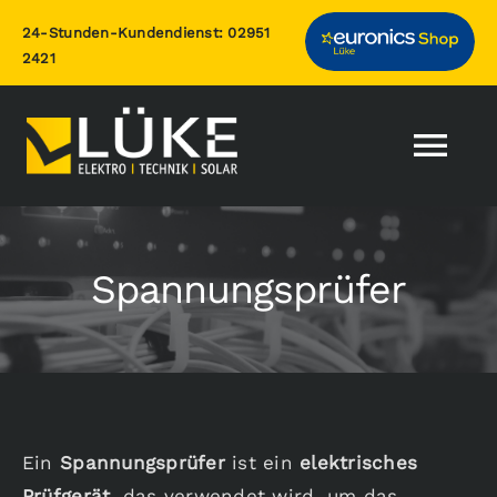
Zum
24-Stunden-Kundendienst:
02951
Inhalt
2421
springen
Togg
Nav
Home
Spannungsprüfer
Leistungen
Photovoltaik
Über uns
Ein
Spannungsprüfer
ist ein
elektrisches
Prüfgerät
, das verwendet wird, um das