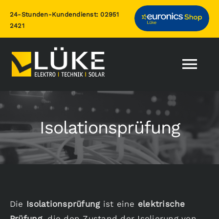
Zum
24-Stunden-Kundendienst:
02951
Inhalt
2421
springen
Togg
Nav
Home
Isolationsprüfung
Leistungen
Photovoltaik
Über uns
Die
Isolationsprüfung
ist eine
elektrische
Prüfung
, die den Zustand der Isolierung von