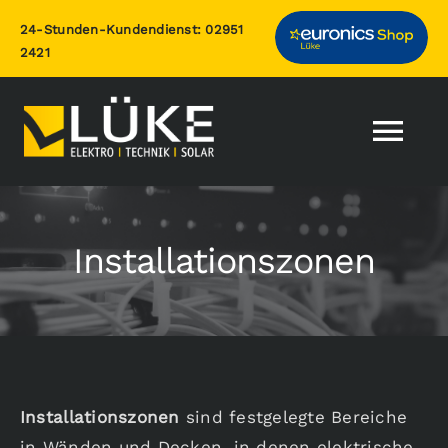
Zum
24-Stunden-Kundendienst:
02951
Inhalt
2421
springen
Togg
Nav
Home
Installationszonen
Leistungen
Photovoltaik
Über uns
Installationszonen
sind festgelegte Bereiche
in Wänden und Decken, in denen elektrische