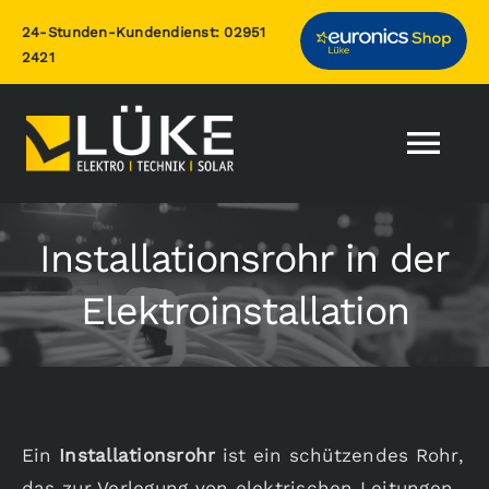
Zum
24-Stunden-Kundendienst:
02951
Inhalt
2421
springen
Togg
Nav
Home
Installationsrohr in der
Elektroinstallation
Leistungen
Photovoltaik
Über uns
Ein
Installationsrohr
ist ein schützendes Rohr,
das zur Verlegung von elektrischen Leitungen