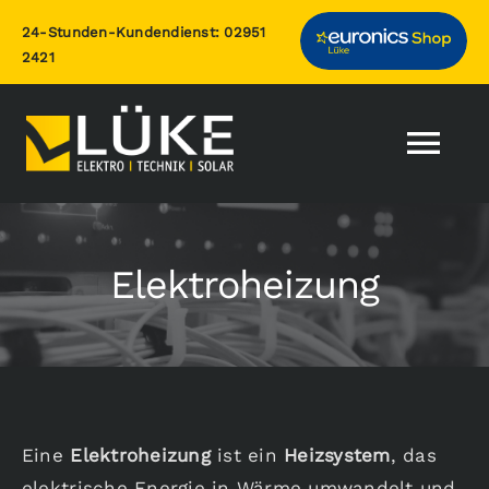
Zum
24-Stunden-Kundendienst:
02951
Inhalt
2421
springen
Togg
Nav
Home
Elektroheizung
Leistungen
Photovoltaik
Über uns
Eine
Elektroheizung
ist ein
Heizsystem
, das
elektrische Energie in Wärme umwandelt und